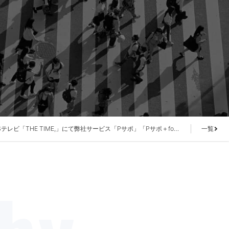
TBSテレビ「THE TIME,」にて弊社サービス「Pサポ」「Pサポ＋for Business」が紹介されました
一覧