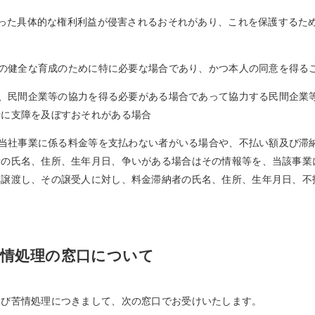
といった具体的な権利利益が侵害されるおそれがあり、これを保護する
児童の健全な育成のために特に必要な場合であり、かつ本人の同意を得る
上で、民間企業等の協力を得る必要がある場合であって協力する民間企
行に支障を及ぼすおそれがある場合
ず、当社事業に係る料金等を支払わない者がいる場合や、不払い額及び
者の氏名、住所、生年月日、争いがある場合はその情報等を、当該事業
を譲渡し、その譲受人に対し、料金滞納者の氏名、住所、生年月日、不
苦情処理の窓口について
及び苦情処理につきまして、次の窓口でお受けいたします。