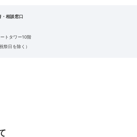
情・相談窓口
ォートタワー10階
日祝祭日を除く）
て