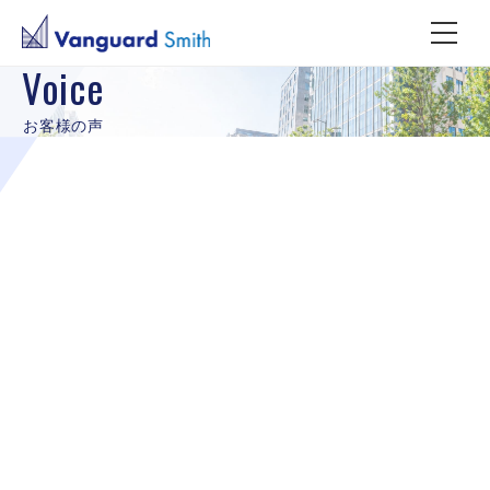
Voice
お客様の声
サービス：
mamorocca
業種：
不動産業界/管理・仲介
エリア：
関東