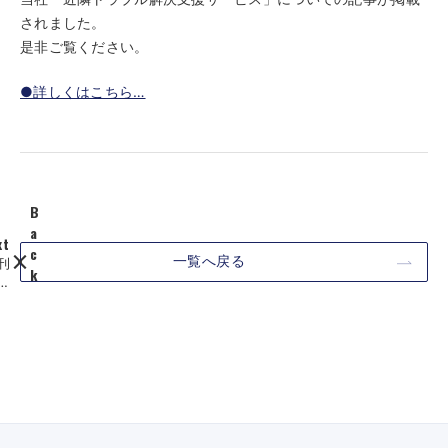
されました。
是非ご覧ください。
●詳しくはこちら…
B
a
xt
c
一覧へ戻る
刊
k
シ
【
に
完
さ
全
し
子
】
会
社
の
(
株