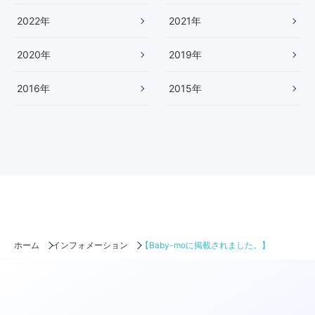
！
】
2022
年
2021
年
2020
年
2019
年
2016
年
2015
年
ホーム
インフォメーション
【Baby-moに掲載されました。】