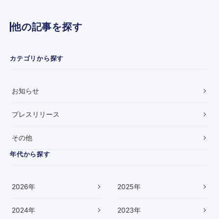
)
S
他の記事を探す
G
O
が
運
カテゴリから探す
営
し
て
お知らせ
い
る
飲
プレスリリース
食
店
その他
で
、
年代から探す
オ
ー
ナ
ー
2026
年
2025
年
募
集
2024
年
2023
年
中