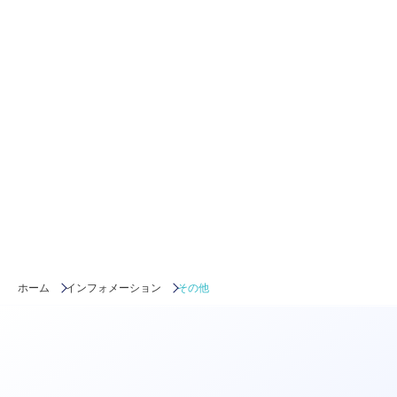
2015.12.21
その他
BPO×ITサービス〜法人営業開拓とプル型の営業スキーム構築〜
新規サービス開発後の展開 在宅ワーカー、フリーデザイナーなど、大規模な人のプラットフォームを軸としたサービスを展開している成長ITベンチャー企業様。 小売店舗向けの、顧客の会員登録、入力データの正規化
2015.12.20
その他
大手通信商社
法人提携先の開拓 大手証券元役員、対象業界出身エグゼクティブの複数名でのチーム蘇生を実施。紹介により提携メリットを伝え、資本提携あるいは提携を調整。
ホーム
インフォメーション
その他