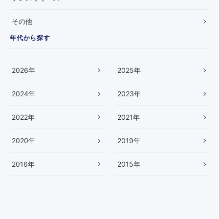
ま
ー
し
ス
その他
た
付
】
提
年代から探す
開
－
宅
2026
年
2025
年
ー
加
者
2024
年
2023
年
の
暮
2022
年
2021
年
し
安
」
2020
年
2019
年
支
え
2016
年
2015
年
、
界
の
り
み
－