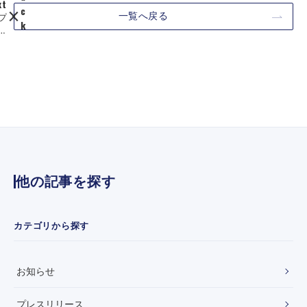
xt
c
一覧へ戻る
プ
k
ス
【
リ
T
ー
B
】
S
BI
「
命
ひ
団
る
信
お
生
び
保
」
険
に
、
他の記事を探す
て
ァ
弊
ガ
社
ド
を
ミ
カテゴリから探す
紹
の
介
隣
い
ラ
お知らせ
た
ル
だ
決
き
援
プレスリリース