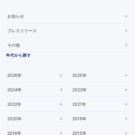
ー
ラ
。
イ
お知らせ
ン
記
事
プレスリリース
掲
載
その他
の
お
年代から探す
知
ら
せ
2026
年
2025
年
2024
年
2023
年
2022
年
2021
年
2020
年
2019
年
2016
年
2015
年