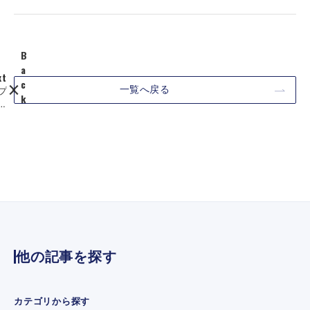
B
a
xt
c
一覧へ戻る
プ
k
ス
【
リ
メ
ー
デ
】
ィ
業
ア
カ
掲
ハ
載
対
】
を
ダ
援
イ
る
ヤ
た
他の記事を探す
モ
サ
ン
ビ
ド
が
オ
タ
カテゴリから探す
ン