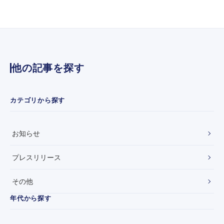
せ
の
】
材
近
容
隣
掲
ト
さ
ラ
ま
ブ
し
他の記事を探す
ル
】
解
決
支
カテゴリから探す
援
サ
ー
お知らせ
ビ
ス
『
プレスリリース
P
サ
その他
ポ
』
年代から探す
が
「
日