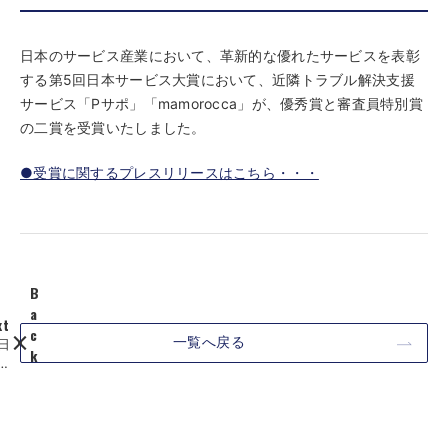
日本のサービス産業において、革新的な優れたサービスを表彰
する第5回日本サービス大賞において、近隣トラブル解決支援
サービス「Pサポ」「mamorocca」が、優秀賞と審査員特別賞
の二賞を受賞いたしました。
●受賞に関するプレスリリースはこちら・・・
B
a
xt
c
一覧へ戻る
日
k
経
【
新
お
に
知
、
ら
社