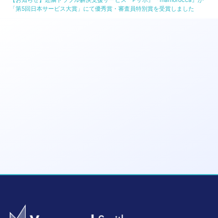
シ
「第5回日本サービス大賞」にて優秀賞・審査員特別賞を受賞しました
ル
バ
ー
賞
を
受
賞
し
ま
し
た