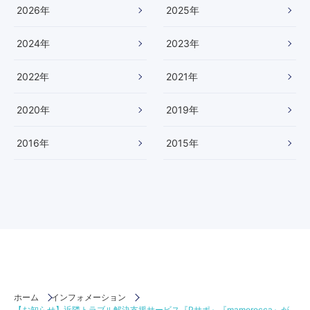
本
2026
年
2025
年
サ
ブ
2024
年
2023
年
ス
ク
リ
2022
年
2021
年
プ
シ
2020
年
2019
年
ョ
ン
ビ
2016
年
2015
年
ジ
ネ
ス
大
賞
2
0
2
5
」
に
て
ホーム
インフォメーション
【お知らせ】近隣トラブル解決支援サービス『Pサポ』『mamorocca』が