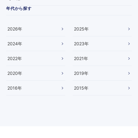
・
年代から探す
コ
ン
テ
ス
2026
年
2025
年
ト
「
2024
年
2023
年
ス
タ
☆
2022
年
2021
年
ア
ト
2020
年
2019
年
ピ
ッ
チ
2016
年
2015
年
」
決
勝
に
出
場