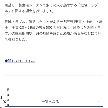
引越し・新生活シーズンで多くの人が懸念する「近隣トラブ
ル」に関する調査を行いました。
近隣トラブルに遭遇したことがある一都三県(東京・神奈川・埼
玉・千葉)20～69歳の男女500名を対象に、経験した近隣トラ
ブルの継続期間や、身の危険を感じた経験があるかなどについ
て尋ねました。
●詳しくはこちら…
B
a
xt
c
一覧へ戻る
ェ
k
改