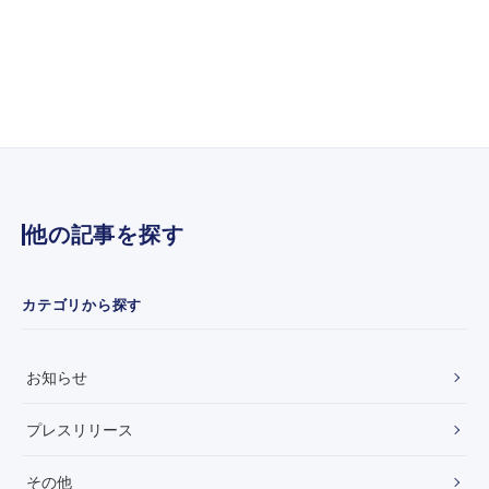
【
』
プ
保
レ
～
ス
リ
リ
ー
ス
】
日
本
他の記事を探す
経
済
新
聞
カテゴリから探す
社
主
催
お知らせ
の
ピ
ッ
プレスリリース
チ
ラ
その他
ン