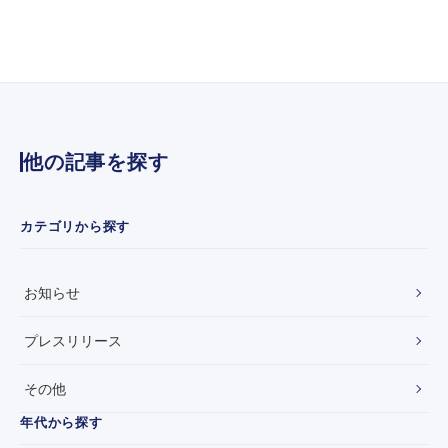
を
イ
リ
カ
ニ
ム
ュ
と
ー
業
ア
務
ル
提
い
携
他の記事を探す
た
の
し
お
ま
知
し
ら
カテゴリから探す
た
せ
お知らせ
プレスリリース
その他
年代から探す