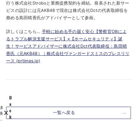
行う株式会社Stroboと業務提携契約を締結。発表された新サー
ビスの設計には元AKB48で現在は株式会社Dctの代表取締役を
務める島田晴香氏がアドバイザーとして参画。
詳しくはこちら…
手軽に始める手の届く安心【警察官OBによ
るトラブル解決支援サービス】×【ホームセキュリティ】誕
生！サービスアドバイザーに株式会社Dct代表取締役：島田晴
香氏（元AKB48）｜株式会社ヴァンガードスミスのプレスリリ
ース (prtimes.jp)
B
a
xt
c
一覧へ戻る
株
k
式
サ
会
イ
社
ト
ア