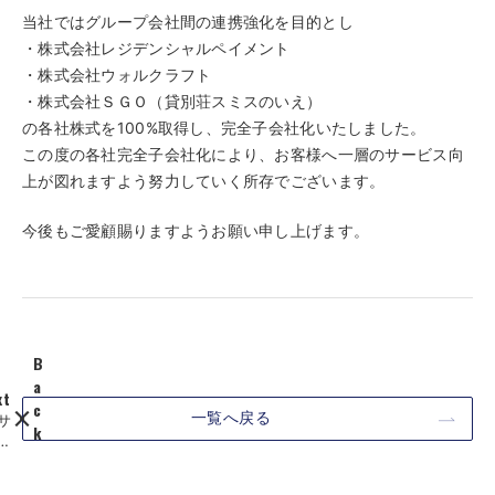
当社ではグループ会社間の連携強化を目的とし
・株式会社レジデンシャルペイメント
・株式会社ウォルクラフト
・株式会社ＳＧＯ（貸別荘スミスのいえ）
の各社株式を100%取得し、完全子会社化いたしました。
この度の各社完全子会社化により、お客様へ一層のサービス向
上が図れますよう努力していく所存でございます。
今後もご愛顧賜りますようお願い申し上げます。
B
a
xt
c
一覧へ戻る
サ
k
イ
資
ト
本
を