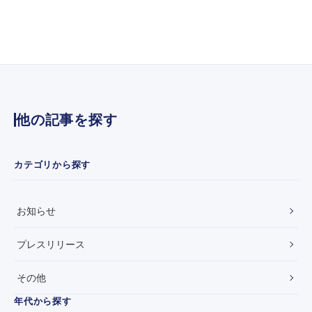
金
リ
増
ニ
資
ュ
の
ー
お
ア
知
ル
ら
い
せ
た
し
他の記事を探す
ま
し
た
カテゴリから探す
お知らせ
プレスリリース
その他
年代から探す