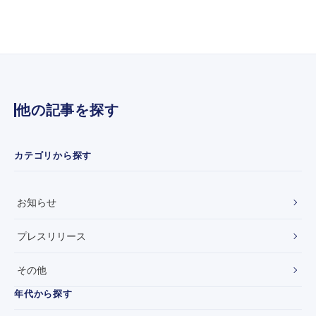
テ
！
レ
年
ビ
ワ
n
に
e
さ
w
再
s
い
z
き
他の記事を探す
e
し
r
】
o
に
カテゴリから探す
て
弊
社
お知らせ
代
表
田
プレスリリース
中
が
その他
V
T
年代から探す
R
出