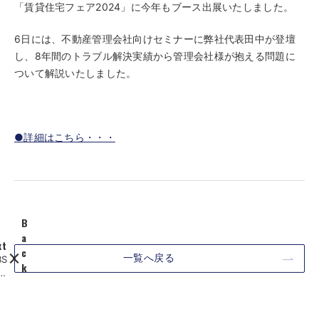
「賃貸住宅フェア2024」に今年もブース出展いたしました。
6日には、不動産管理会社向けセミナーに弊社代表田中が登壇
し、8年間のトラブル解決実績から管理会社様が抱える問題に
ついて解説いたしました。
●詳細はこちら・・・
B
a
xt
c
一覧へ戻る
BS
k
ビ
【
ち
日
ン
本
デ