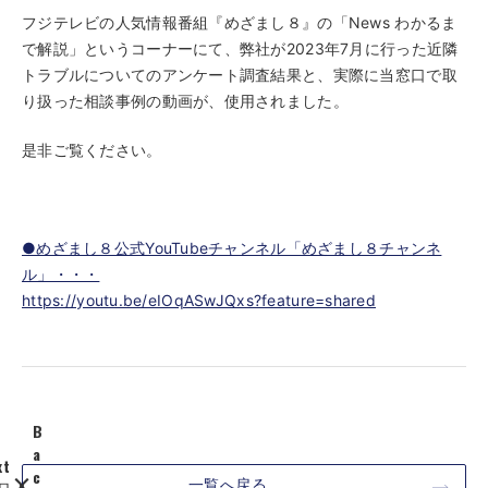
フジテレビの人気情報番組『めざまし８』の「News わかるま
で解説」というコーナーにて、弊社が2023年7月に行った近隣
トラブルについてのアンケート調査結果と、実際に当窓口で取
り扱った相談事例の動画が、使用されました。
是非ご覧ください。
●めざまし８公式YouTubeチャンネル「めざまし８チャンネ
ル」・・・
https://youtu.be/eIOqASwJQxs?feature=shared
B
a
xt
c
一覧へ戻る
ロ