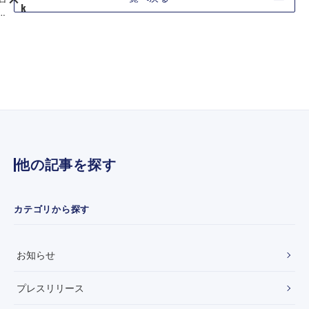
k
更
【
】
お
覚
知
く
ら
ト
せ
ル
】
元
株
！
式
せ
会
隣
社
ブ
ラ
起
他の記事を探す
ク
な
ー
め
ン
き
レ
と
カテゴリから探す
ン
と
ト
」
と
新
お知らせ
業
し
務
。
提
プレスリリース
携