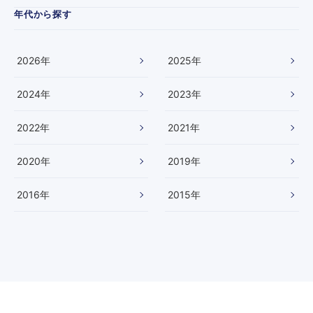
社
年代から探す
ア
ン
ケ
ー
2026
年
2025
年
ト
調
2024
年
2023
年
査
結
果
2022
年
2021
年
と
相
2020
年
2019
年
談
事
例
2016
年
2015
年
動
画
が
使
用
さ
れ
ま
し