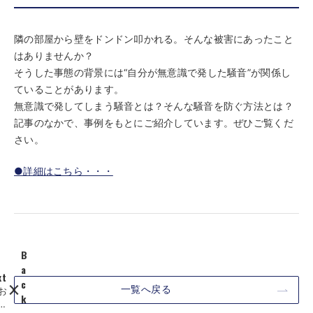
隣の部屋から壁をドンドン叩かれる。そんな被害にあったこと
はありませんか？
そうした事態の背景には“自分が無意識で発した騒音”が関係し
ていることがあります。
無意識で発してしまう騒音とは？そんな騒音を防ぐ方法とは？
記事のなかで、事例をもとにご紹介しています。ぜひご覧くだ
さい。
●詳細はこちら・・・
B
a
xt
c
一覧へ戻る
お
k
ら
【