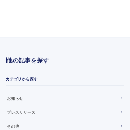
】
メ
社
デ
会
ィ
社
ア
GO
掲
収
載
併
】
ご
フ
内
ジ
テ
他の記事を探す
レ
ビ
『
め
カテゴリから探す
ざ
ま
し
お知らせ
８
』
に
プレスリリース
て
、
その他
弊